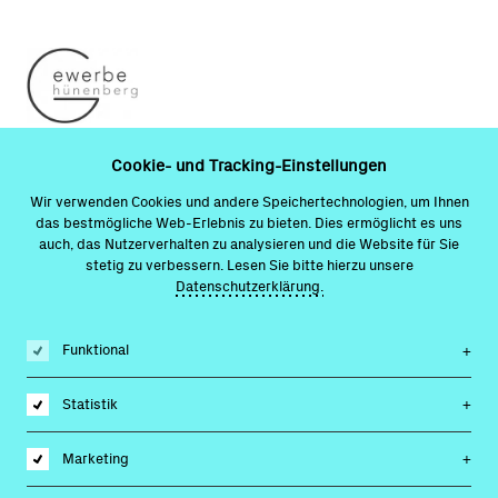
Cookie- und Tracking-Einstellungen
Preisrechner für Webseiten
Wir verwenden Cookies und andere Speichertechnologien, um Ihnen
das bestmögliche Web-Erlebnis zu bieten. Dies ermöglicht es uns
Website-Check
auch, das Nutzerverhalten zu analysieren und die Website für Sie
stetig zu verbessern. Lesen Sie bitte hierzu unsere
Website erstellen lassen
Datenschutzerklärung.
Headless-CMS
Funktional
Webdesign Zug
Webdesign Luzern
Statistik
SEO-Agentur Zug
Marketing
SnackTrack-App